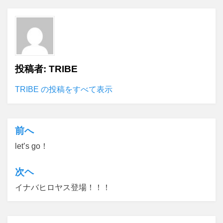
投稿者:
TRIBE
TRIBE の投稿をすべて表示
前へ
投
let’s go！
稿
ナ
次ヘ
ビ
イナバヒロヤス登場！！！
ゲ
ー