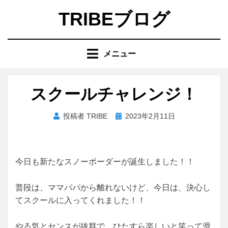
コ
TRIBEブログ
ン
テ
ン
メニュー
ツ
へ
移
スクールチャレンジ！
動
す
投
投稿者
TRIBE
2023年2月11日
る
稿
日:
今日も新たな
スノーボーダーが誕生しました！！
普段は、ママパパから離れないけど、今日は、決心し
てスクールに入ってくれました！！
やる気とセンスが抜群で、ひたすら楽しいと笑って滑