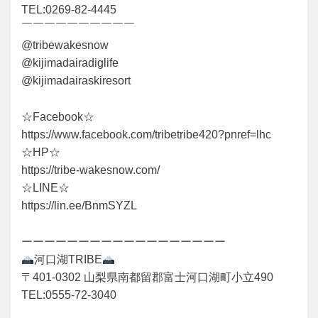
TEL:0269-82-4445
￣￣￣￣￣￣￣￣￣￣
@tribewakesnow
@kijimadairadiglife
@kijimadairaskiresort
☆Facebook☆
https://www.facebook.com/tribetribe420?pnref=lhc
☆HP☆
https://tribe-wakesnow.com/
☆LINE☆
https://lin.ee/BnmSYZL
ーーーーーーーーーーーーーーーーーー
河口湖TRIBE
〒401-0302 山梨県南都留郡富士河口湖町小立490
TEL:0555-72-3040