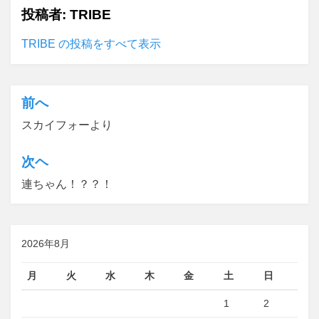
投稿者:
TRIBE
TRIBE の投稿をすべて表示
前へ
投
スカイフォーより
稿
ナ
次ヘ
ビ
連ちゃん！？？！
ゲ
ー
シ
2026年8月
ョ
月
火
水
木
金
土
日
ン
1
2