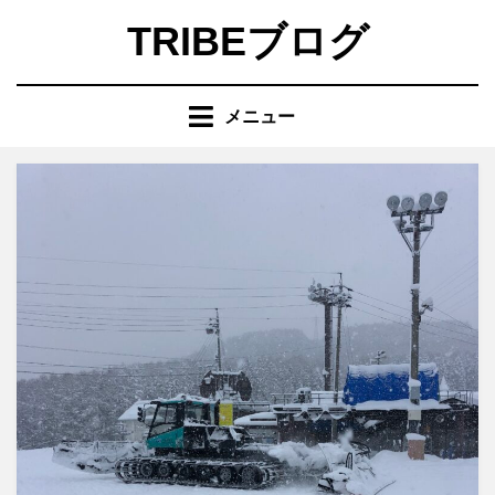
コ
TRIBEブログ
ン
テ
ン
メニュー
ツ
へ
移
動
す
る