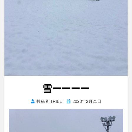
雪ーーーー
投
投稿者
TRIBE
2023年2月21日
稿
日: