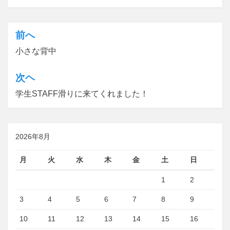
前へ
投
小さな背中
稿
ナ
次ヘ
ビ
学生STAFF滑りに来てくれました！
ゲ
ー
シ
2026年8月
ョ
月
火
水
木
金
土
日
ン
1
2
3
4
5
6
7
8
9
10
11
12
13
14
15
16