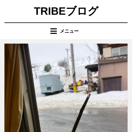
コ
TRIBEブログ
ン
テ
ン
メニュー
ツ
へ
移
動
す
る