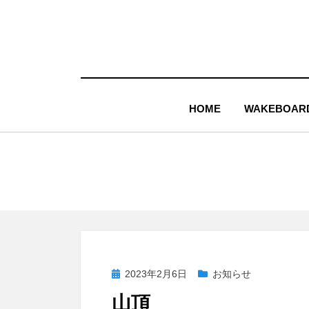
コ
ン
テ
ン
ツ
HOME
WAKEBOAR
へ
移
動
す
る
投
2023年2月6日
お知らせ
稿
山頂
日: