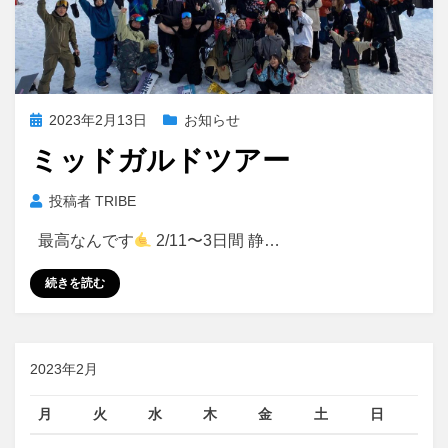
投
2023年2月13日
お知らせ
稿
ミッドガルドツアー
日:
投稿者
TRIBE
最高なんです
2/11〜3日間 静…
続きを読む
2023年2月
月
火
水
木
金
土
日