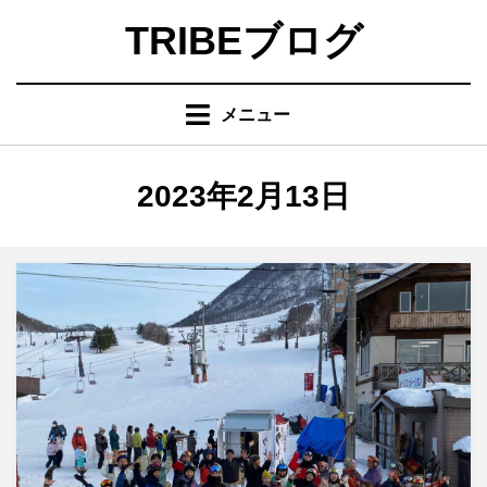
コ
TRIBEブログ
ン
テ
ン
メニュー
ツ
へ
移
日
:
2023年2月13日
動
す
る